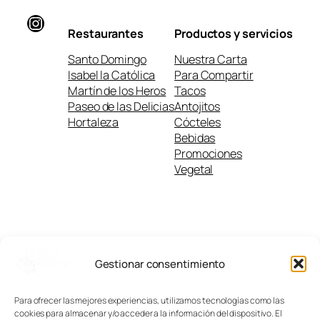
Instagram
Restaurantes
Productos y servicios
Santo Domingo
Nuestra Carta
Isabel la Católica
Para Compartir
Martín de los Heros
Tacos
Paseo de las Delicias
Antojitos
Hortaleza
Cócteles
Bebidas
Promociones
Vegetal
Contacto
Legal
Política de privacidad
Gestionar consentimiento
Política de cookies
Para ofrecer las mejores experiencias, utilizamos tecnologías como las
cookies para almacenar y/o acceder a la información del dispositivo. El