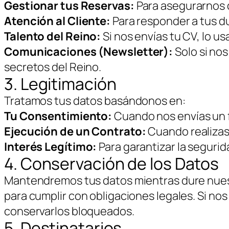
Gestionar tus Reservas:
Para asegurarnos d
Atención al Cliente:
Para responder a tus du
Talento del Reino:
Si nos envías tu CV, lo 
Comunicaciones (Newsletter):
Solo si no
secretos del Reino.
3. Legitimación
Tratamos tus datos basándonos en:
Tu Consentimiento:
Cuando nos envías un f
Ejecución de un Contrato:
Cuando realizas
Interés Legítimo:
Para garantizar la segurid
4. Conservación de los Datos
Mantendremos tus datos mientras dure nuestr
para cumplir con obligaciones legales. Si nos
conservarlos bloqueados.
5. Destinatarios