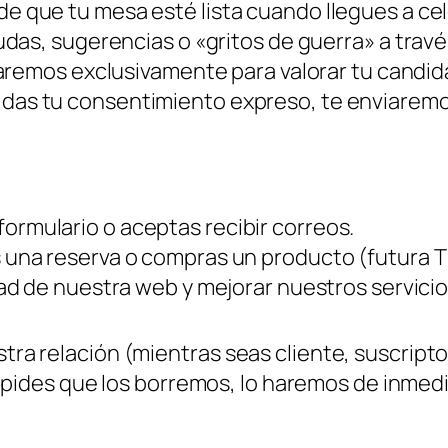
e que tu mesa esté lista cuando llegues a cel
das, sugerencias o «gritos de guerra» a trav
usaremos exclusivamente para valorar tu candi
s das tu consentimiento expreso, te enviaremo
ormulario o aceptas recibir correos.
 una reserva o compras un producto (futura T
ad de nuestra web y mejorar nuestros servicio
a relación (mientras seas cliente, suscripto
 pides que los borremos, lo haremos de inmedia