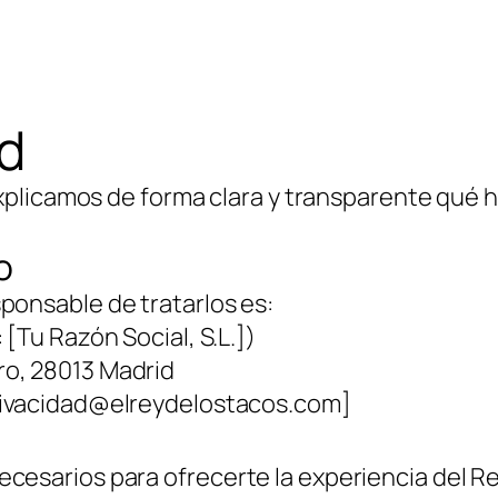
ad
e explicamos de forma clara y transparente qu
o
ponsable de tratarlos es:
 [Tu Razón Social, S.L.])
ro, 28013 Madrid
 privacidad@elreydelostacos.com]
cesarios para ofrecerte la experiencia del Rei