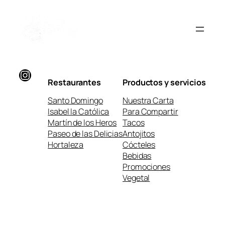
Instagram
Restaurantes
Productos y servicios
Santo Domingo
Nuestra Carta
Isabel la Católica
Para Compartir
Martín de los Heros
Tacos
Paseo de las Delicias
Antojitos
Hortaleza
Cócteles
Bebidas
Promociones
Vegetal