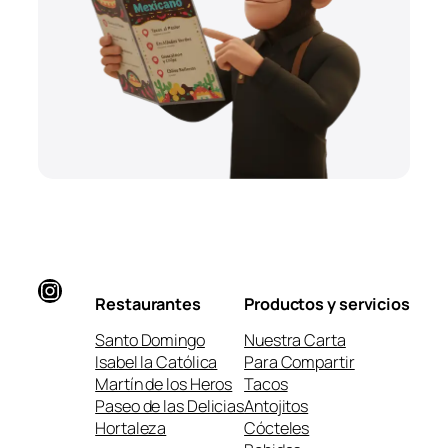
Instagram
Restaurantes
Productos y servicios
Santo Domingo
Nuestra Carta
Isabel la Católica
Para Compartir
Martín de los Heros
Tacos
Paseo de las Delicias
Antojitos
Hortaleza
Cócteles