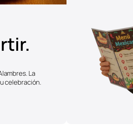
tir.
Alambres. La
u celebración.