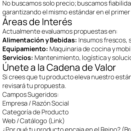
No buscamos solo precio; buscamos fiabilid
garantizando el mismo estándar en el primer
Áreas de Interés
Actualmente evaluamos propuestas en:
Alimentación y Bebidas:
Insumos frescos, s
Equipamiento:
Maquinaria de cocina y mobili
Servicios:
Mantenimiento, logística y solucio
Únete a la Cadena de Valor
Si crees que tu producto eleva nuestro est
revisará tu propuesta.
Campos Sugeridos:
Empresa / Razón Social
Categoría de Producto
Web / Catálogo (Link)
¿Por qué tu producto encaja en el Reino? (B